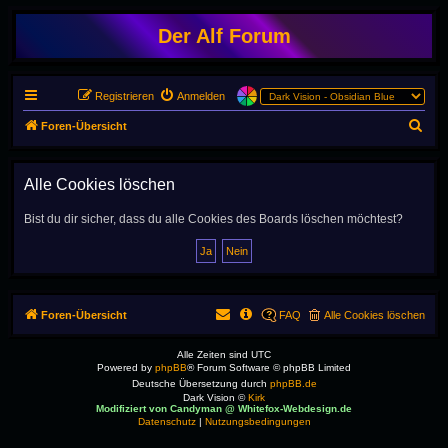
Der Alf Forum
Registrieren
Anmelden
S
Foren-Übersicht
u
c
Alle Cookies löschen
h
Bist du dir sicher, dass du alle Cookies des Boards löschen möchtest?
e
Foren-Übersicht
FAQ
Alle Cookies löschen
Alle Zeiten sind
UTC
Powered by
phpBB
® Forum Software © phpBB Limited
Deutsche Übersetzung durch
phpBB.de
Dark Vision ©
Kirk
Modifiziert von Candyman @ Whitefox-Webdesign.de
Datenschutz
|
Nutzungsbedingungen