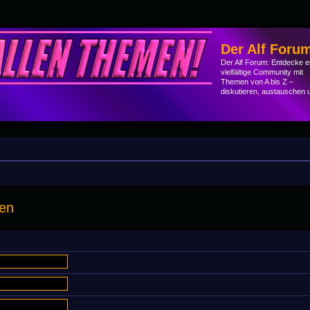
Der Alf Foru
Der Alf Forum: Entdecke e
vielfältige Community mit
Themen von A bis Z –
diskutieren, austauschen 
men