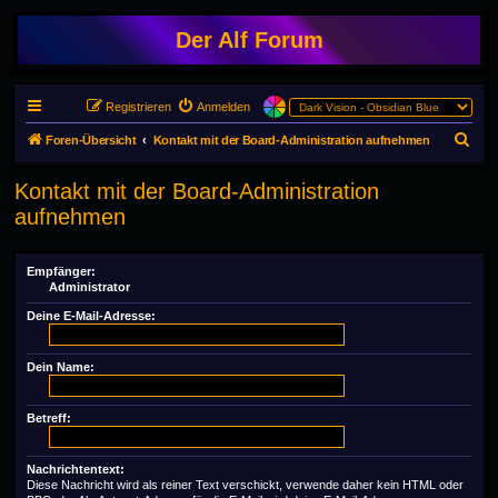
Der Alf Forum
Registrieren
Anmelden
S
Foren-Übersicht
Kontakt mit der Board-Administration aufnehmen
u
Kontakt mit der Board-Administration
c
aufnehmen
h
e
Empfänger:
Administrator
Deine E-Mail-Adresse:
Dein Name:
Betreff:
Nachrichtentext:
Diese Nachricht wird als reiner Text verschickt, verwende daher kein HTML oder