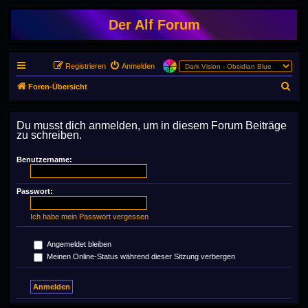
Der Alf Forum
Registrieren
Anmelden
S
Foren-Übersicht
u
c
Du musst dich anmelden, um in diesem Forum Beiträge
zu schreiben.
h
e
Benutzername:
Passwort:
Ich habe mein Passwort vergessen
Angemeldet bleiben
Meinen Online-Status während dieser Sitzung verbergen