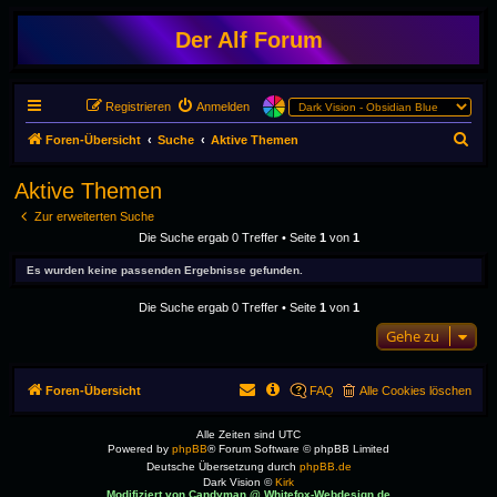
Der Alf Forum
Registrieren
Anmelden
S
Foren-Übersicht
Suche
Aktive Themen
u
Aktive Themen
c
Zur erweiterten Suche
h
Die Suche ergab 0 Treffer • Seite
1
von
1
e
Es wurden keine passenden Ergebnisse gefunden.
Die Suche ergab 0 Treffer • Seite
1
von
1
Gehe zu
Foren-Übersicht
FAQ
Alle Cookies löschen
Alle Zeiten sind
UTC
Powered by
phpBB
® Forum Software © phpBB Limited
Deutsche Übersetzung durch
phpBB.de
Dark Vision ©
Kirk
Modifiziert von Candyman @ Whitefox-Webdesign.de