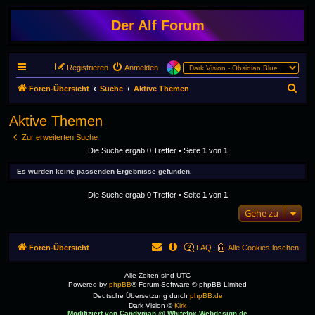
Der Alf Forum
Registrieren
Anmelden
S
Foren-Übersicht
Suche
Aktive Themen
u
Aktive Themen
c
Zur erweiterten Suche
h
Die Suche ergab 0 Treffer • Seite
1
von
1
e
Es wurden keine passenden Ergebnisse gefunden.
Die Suche ergab 0 Treffer • Seite
1
von
1
Gehe zu
Foren-Übersicht
FAQ
Alle Cookies löschen
Alle Zeiten sind
UTC
Powered by
phpBB
® Forum Software © phpBB Limited
Deutsche Übersetzung durch
phpBB.de
Dark Vision ©
Kirk
Modifiziert von Candyman @ Whitefox-Webdesign.de