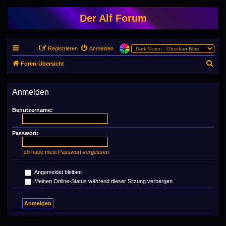
Der Alf Forum
Registrieren
Anmelden
S
Foren-Übersicht
u
c
Anmelden
h
Benutzername:
e
Passwort:
Ich habe mein Passwort vergessen
Angemeldet bleiben
Meinen Online-Status während dieser Sitzung verbergen