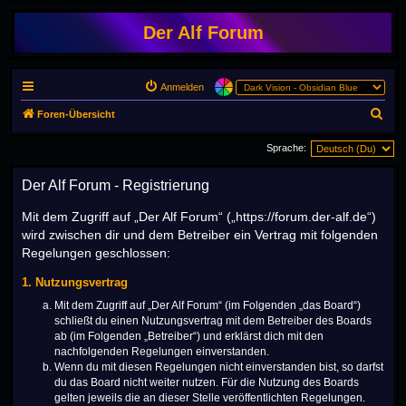
Der Alf Forum
Anmelden
S
Foren-Übersicht
u
Sprache:
c
h
Der Alf Forum - Registrierung
e
Mit dem Zugriff auf „Der Alf Forum“ („https://forum.der-alf.de“)
wird zwischen dir und dem Betreiber ein Vertrag mit folgenden
Regelungen geschlossen:
1. Nutzungsvertrag
Mit dem Zugriff auf „Der Alf Forum“ (im Folgenden „das Board“)
schließt du einen Nutzungsvertrag mit dem Betreiber des Boards
ab (im Folgenden „Betreiber“) und erklärst dich mit den
nachfolgenden Regelungen einverstanden.
Wenn du mit diesen Regelungen nicht einverstanden bist, so darfst
du das Board nicht weiter nutzen. Für die Nutzung des Boards
gelten jeweils die an dieser Stelle veröffentlichten Regelungen.