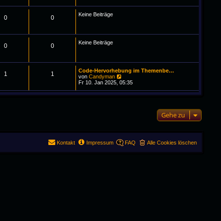
r
B
Keine Beiträge
e
0
0
i
t
r
a
Keine Beiträge
0
0
g
Code-Hervorhebung im Themenbe…
1
1
N
von
Candyman
e
Fr 10. Jan 2025, 05:35
u
e
s
t
e
Gehe zu
r
B
e
i
t
Kontakt
Impressum
FAQ
Alle Cookies löschen
r
a
g