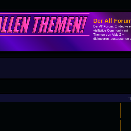
Der Alf Foru
Der Alf Forum: Entdecke e
vielfältige Community mit
Themen von A bis Z –
diskutieren, austauschen 
T