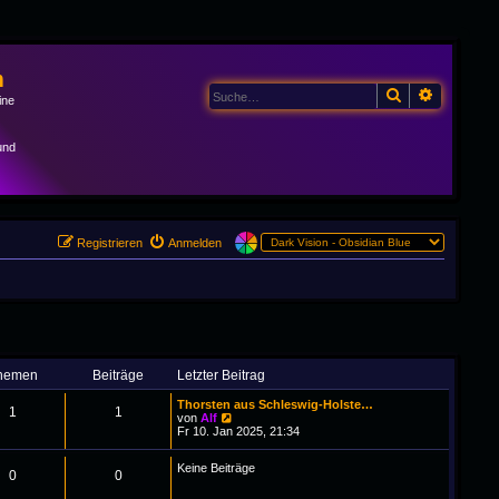
m
Suche
Erweitert
ine
und
Registrieren
Anmelden
hemen
Beiträge
Letzter Beitrag
Thorsten aus Schleswig-Holste…
1
1
N
von
Alf
e
Fr 10. Jan 2025, 21:34
u
e
Keine Beiträge
s
0
0
t
e