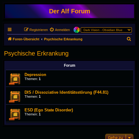
Der Alf Forum
Registrieren
Anmelden
S
Foren-Übersicht
Psychische Erkrankung
u
Psychische Erkrankung
c
h
Forum
e
Depression
Themen:
1
DIS / Dissoziative Identitätsstörung (F44.81)
Themen:
1
ESD (Ego State Disorder)
Themen:
1
Gehe zu