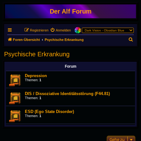
Der Alf Forum
Registrieren
Anmelden
S
Foren-Übersicht
Psychische Erkrankung
u
Psychische Erkrankung
c
h
Forum
e
Depression
Themen:
1
DIS / Dissoziative Identitätsstörung (F44.81)
Themen:
1
ESD (Ego State Disorder)
Themen:
1
Gehe zu