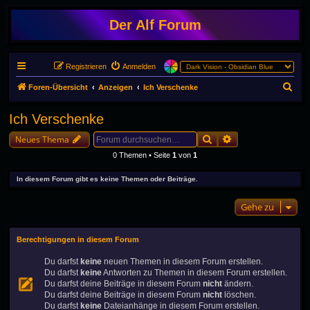
Der Alf Forum
Registrieren
Anmelden
S
Foren-Übersicht
Anzeigen
Ich Verschenke
u
Ich Verschenke
c
Suche
Erweiterte Suche
h
Neues Thema
e
0 Themen • Seite
1
von
1
In diesem Forum gibt es keine Themen oder Beiträge.
Gehe zu
Berechtigungen in diesem Forum
Du darfst
keine
neuen Themen in diesem Forum erstellen.
Du darfst
keine
Antworten zu Themen in diesem Forum erstellen.
Du darfst deine Beiträge in diesem Forum
nicht
ändern.
Du darfst deine Beiträge in diesem Forum
nicht
löschen.
Du darfst
keine
Dateianhänge in diesem Forum erstellen.