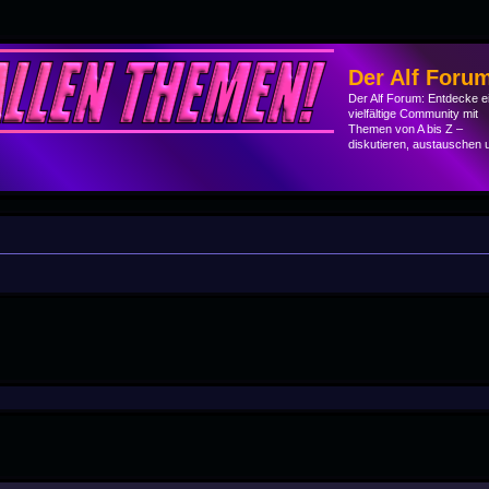
Der Alf Foru
Der Alf Forum: Entdecke e
vielfältige Community mit
Themen von A bis Z –
diskutieren, austauschen 
he