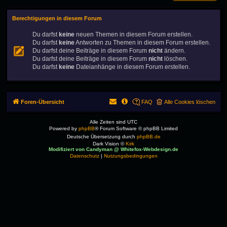
Berechtigungen in diesem Forum
Du darfst
keine
neuen Themen in diesem Forum erstellen.
Du darfst
keine
Antworten zu Themen in diesem Forum erstellen.
Du darfst deine Beiträge in diesem Forum
nicht
ändern.
Du darfst deine Beiträge in diesem Forum
nicht
löschen.
Du darfst
keine
Dateianhänge in diesem Forum erstellen.
Foren-Übersicht
FAQ
Alle Cookies löschen
Alle Zeiten sind
UTC
Powered by
phpBB
® Forum Software © phpBB Limited
Deutsche Übersetzung durch
phpBB.de
Dark Vision ©
Kirk
Modifiziert von Candyman @ Whitefox-Webdesign.de
Datenschutz
|
Nutzungsbedingungen