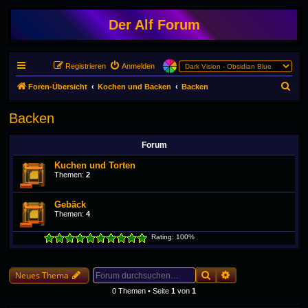
Der Alf Forum
Registrieren
Anmelden
S
Foren-Übersicht
Kochen und Backen
Backen
u
Backen
c
h
Forum
e
Kuchen und Torten
Themen:
2
Gebäck
Themen:
4
Rating: 100%
Suche
Erweiterte Suche
Neues Thema
0 Themen • Seite
1
von
1