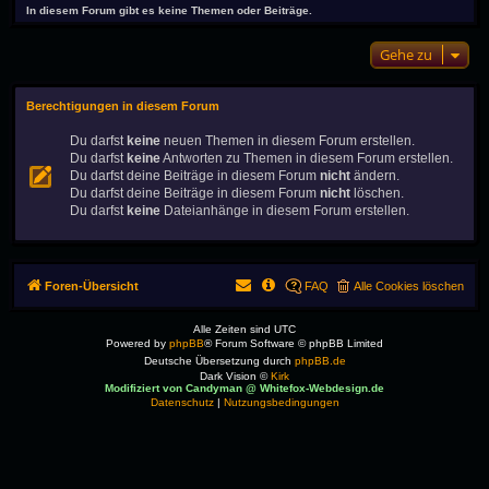
In diesem Forum gibt es keine Themen oder Beiträge.
Gehe zu
Berechtigungen in diesem Forum
Du darfst
keine
neuen Themen in diesem Forum erstellen.
Du darfst
keine
Antworten zu Themen in diesem Forum erstellen.
Du darfst deine Beiträge in diesem Forum
nicht
ändern.
Du darfst deine Beiträge in diesem Forum
nicht
löschen.
Du darfst
keine
Dateianhänge in diesem Forum erstellen.
Foren-Übersicht
FAQ
Alle Cookies löschen
Alle Zeiten sind
UTC
Powered by
phpBB
® Forum Software © phpBB Limited
Deutsche Übersetzung durch
phpBB.de
Dark Vision ©
Kirk
Modifiziert von Candyman @ Whitefox-Webdesign.de
Datenschutz
|
Nutzungsbedingungen