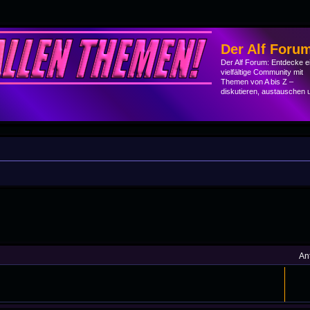
Der Alf Foru
Der Alf Forum: Entdecke e
vielfältige Community mit
Themen von A bis Z –
diskutieren, austauschen 
he
An