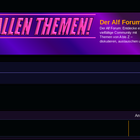
Der Alf Foru
Der Alf Forum: Entdecke e
vielfältige Community mit
Themen von A bis Z –
diskutieren, austauschen 
he
An