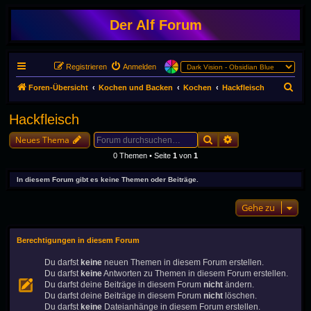
Der Alf Forum
Registrieren
Anmelden
S
Foren-Übersicht
Kochen und Backen
Kochen
Hackfleisch
u
Hackfleisch
c
Suche
Erweiterte Suche
h
Neues Thema
e
0 Themen • Seite
1
von
1
In diesem Forum gibt es keine Themen oder Beiträge.
Gehe zu
Berechtigungen in diesem Forum
Du darfst
keine
neuen Themen in diesem Forum erstellen.
Du darfst
keine
Antworten zu Themen in diesem Forum erstellen.
Du darfst deine Beiträge in diesem Forum
nicht
ändern.
Du darfst deine Beiträge in diesem Forum
nicht
löschen.
Du darfst
keine
Dateianhänge in diesem Forum erstellen.