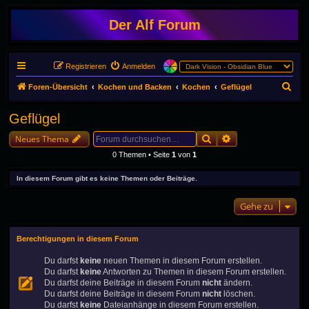
Der Alf Forum
Registrieren
Anmelden
S
Foren-Übersicht
Kochen und Backen
Kochen
Geflügel
u
Geflügel
c
Suche
Erweiterte Suche
h
Neues Thema
e
0 Themen • Seite
1
von
1
In diesem Forum gibt es keine Themen oder Beiträge.
Gehe zu
Berechtigungen in diesem Forum
Du darfst
keine
neuen Themen in diesem Forum erstellen.
Du darfst
keine
Antworten zu Themen in diesem Forum erstellen.
Du darfst deine Beiträge in diesem Forum
nicht
ändern.
Du darfst deine Beiträge in diesem Forum
nicht
löschen.
Du darfst
keine
Dateianhänge in diesem Forum erstellen.