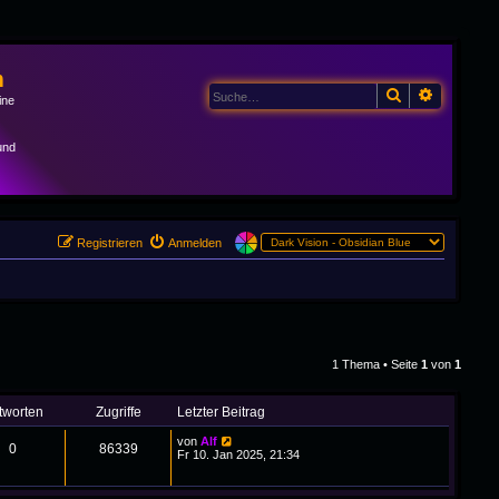
m
Suche
Erweitert
ine
und
Registrieren
Anmelden
1 Thema • Seite
1
von
1
tworten
Zugriffe
Letzter Beitrag
von
Alf
0
86339
Fr 10. Jan 2025, 21:34