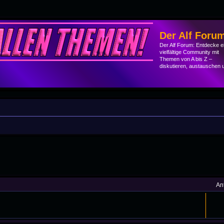
Der Alf Foru
Der Alf Forum: Entdecke e
vielfältige Community mit
Themen von A bis Z –
diskutieren, austauschen 
he
An