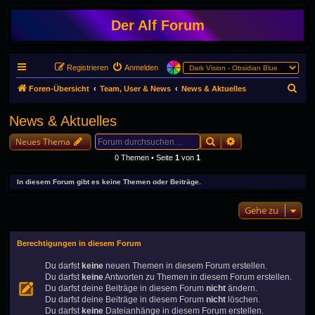
Der Alf Forum
Registrieren
Anmelden
S
Foren-Übersicht
Team, User & News
News & Aktuelles
u
News & Aktuelles
c
Suche
Erweiterte Suche
h
Neues Thema
e
0 Themen • Seite
1
von
1
In diesem Forum gibt es keine Themen oder Beiträge.
Gehe zu
Berechtigungen in diesem Forum
Du darfst
keine
neuen Themen in diesem Forum erstellen.
Du darfst
keine
Antworten zu Themen in diesem Forum erstellen.
Du darfst deine Beiträge in diesem Forum
nicht
ändern.
Du darfst deine Beiträge in diesem Forum
nicht
löschen.
Du darfst
keine
Dateianhänge in diesem Forum erstellen.