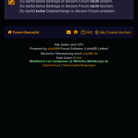
Du darfst deine Beiträge in diesem Forum
nicht
ändern.
Du darfst deine Beiträge in diesem Forum
nicht
löschen.
Du darfst
keine
Dateianhänge in diesem Forum erstellen.
Foren-Übersicht
FAQ
Alle Cookies löschen
Alle Zeiten sind
UTC
Powered by
phpBB
® Forum Software © phpBB Limited
Deutsche Übersetzung durch
phpBB.de
Dark Vision ©
Kirk
Modifiziert von Candyman @ Whitefox-Webdesign.de
Datenschutz
|
Nutzungsbedingungen