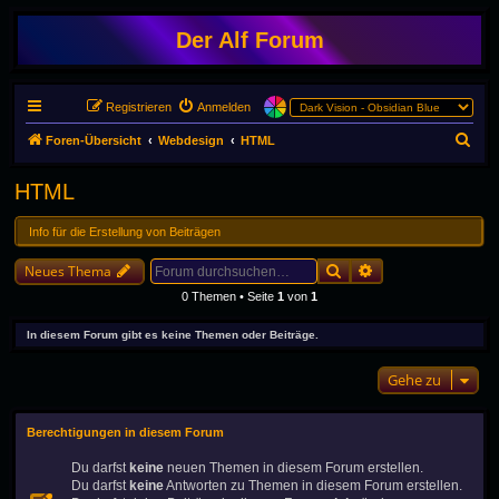
Der Alf Forum
Registrieren
Anmelden
S
Foren-Übersicht
Webdesign
HTML
u
HTML
c
h
Info für die Erstellung von Beiträgen
e
Suche
Erweiterte Suche
Neues Thema
0 Themen • Seite
1
von
1
In diesem Forum gibt es keine Themen oder Beiträge.
Gehe zu
Berechtigungen in diesem Forum
Du darfst
keine
neuen Themen in diesem Forum erstellen.
Du darfst
keine
Antworten zu Themen in diesem Forum erstellen.