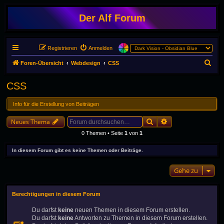
Der Alf Forum
Registrieren
Anmelden
S
Foren-Übersicht
Webdesign
CSS
u
CSS
c
h
Info für die Erstellung von Beiträgen
e
Suche
Erweiterte Suche
Neues Thema
0 Themen • Seite
1
von
1
In diesem Forum gibt es keine Themen oder Beiträge.
Gehe zu
Berechtigungen in diesem Forum
Du darfst
keine
neuen Themen in diesem Forum erstellen.
Du darfst
keine
Antworten zu Themen in diesem Forum erstellen.