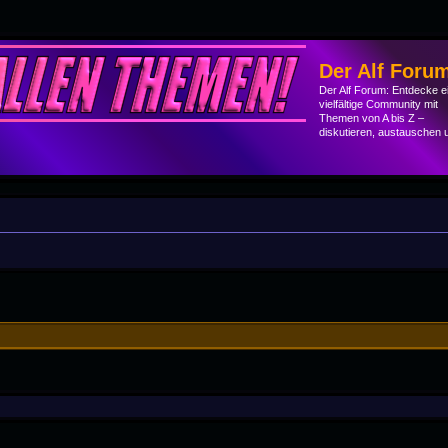
Der Alf Foru
Der Alf Forum: Entdecke e
vielfältige Community mit
Themen von A bis Z –
diskutieren, austauschen 
he