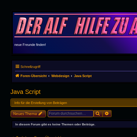
neue Freunde finden!
Schnellzugriff
Foren-Übersicht
Webdesign
Java Script
Java Script
Info für die Erstellung von Beiträgen
Suche
Erweiterte Suc
Neues Thema
In diesem Forum gibt es keine Themen oder Beiträge.