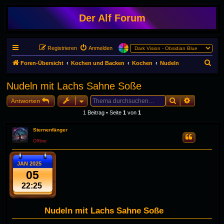
Der Alf Forum
Registrieren
Anmelden
S
Foren-Übersicht
Kochen und Backen
Kochen
Nudeln
u
Nudeln mit Lachs Sahne Soße
c
Suche
Erweiterte
h
Antworten
e
1 Beitrag • Seite
1
von
1
Sternenfänger
Zitieren
Offline
JAN 2025
05
22:25
Nudeln mit Lachs Sahne Soße