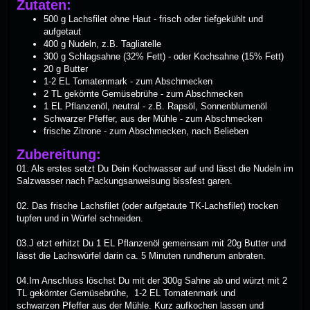
Zutaten:
500 g Lachsfilet ohne Haut - frisch oder tiefgekühlt und
aufgetaut
400 g Nudeln, z.B. Tagliatelle
300 g Schlagsahne (32% Fett) - oder Kochsahne (15% Fett)
20 g Butter
1-2 EL Tomatenmark - zum Abschmecken
2 TL gekörnte Gemüsebrühe - zum Abschmecken
1 EL Pflanzenöl, neutral - z.B. Rapsöl, Sonnenblumenöl
Schwarzer Pfeffer, aus der Mühle - zum Abschmecken
frische Zitrone - zum Abschmecken, nach Belieben
Zubereitung:
01. Als erstes setzt Du Dein Kochwasser auf und lässt die Nudeln im
Salzwasser nach Packungsanweisung bissfest garen.
02. Das frische Lachsfilet (oder aufgetaute TK-Lachsfilet) trocken
tupfen und in Würfel schneiden.
03.J etzt erhitzt Du 1 EL Pflanzenöl gemeinsam mit 20g Butter und
lässt die Lachswürfel darin ca. 5 Minuten rundherum anbraten.
04.Im Anschluss löschst Du mit der 300g Sahne ab und würzt mit 2
TL gekörnter Gemüsebrühe, 1-2 EL Tomatenmark und
schwarzen Pfeffer aus der Mühle. Kurz aufkochen lassen und