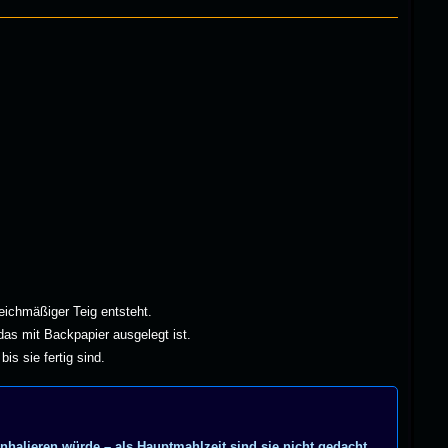
chmäßiger Teig entsteht.
as mit Backpapier ausgelegt ist.
s sie fertig sind.
halieren würde – als Hauptmahlzeit sind sie nicht gedacht.