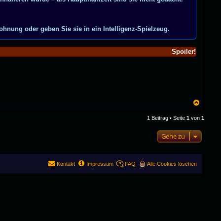
hnung oder geben Sie sie in ein Intelligenz-Spielzeug.
Spoiler!
N
a
c
1 Beitrag • Seite
1
von
1
h
o
Gehe zu
b
e
n
Kontakt
Impressum
FAQ
Alle Cookies löschen