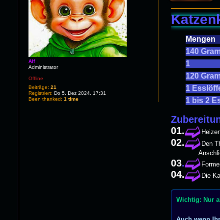
Katzen
Mengen
140 Gra
Alf
1
Administrator
120 Gra
Offline
1 Esslöff
Beiträge:
21
Registriert:
Do 5. Dez 2024, 17:31
Been thanked:
1 time
1 bis 2 E
Zubereitu
➫
01.
Heizen
➫
02.
Den Th
Anschließend da
➫
03
.
Formen
➫
04.
Die Ka
Wichtig: Nur 
Auch wenn Ihr