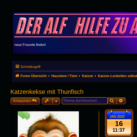
neue Freunde finden!
Schnellzugriff
Foren-Übersicht
Haustiere / Tiere
Katzen
Katzen-Leckerlies selbs
Katzenkekse mit Thunfisch
Suche
Erweite
Antworten
JAN 2025
16
11:37