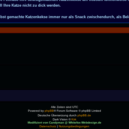
ll Ihre Katze nicht zu dick werden.
elbst gemachte Katzenkekse immer nur als Snack zwischendurch, als Belo
Alle Zeiten sind
UTC
Powered by
phpBB
® Forum Software © phpBB Limited
Deutsche Übersetzung durch
phpBB.de
Dark Vision ©
Kirk
Modifiziert von Candyman @ Whitefox-Webdesign.de
Datenschutz
|
Nutzungsbedingungen